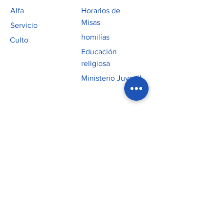
Alfa
Horarios de
Misas
Servicio
homilías
Culto
Educación
religiosa
Ministerio Juvenil
Contacto
P:
219.365.5678
Oficina: 11301 W 93rd Avenue
_cc781905-5cde-3194 -bb3b-
136bad5cf58d_
Iglesia: 10701 Avenida Olcott
_cc781905-5cde-3194 -bb3b-
136bad5cf58d_ St John, IN 46373