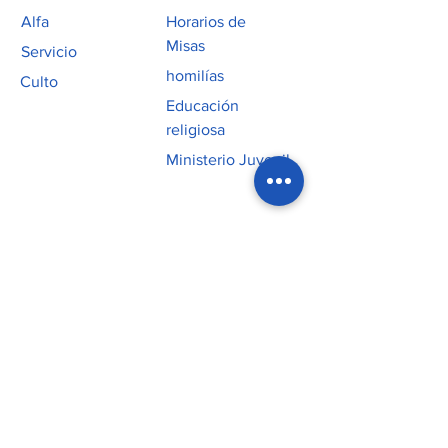
Alfa
Horarios de
Misas
Servicio
homilías
Culto
Educación
religiosa
Ministerio Juvenil
Contacto
P:
219.365.5678
Oficina: 11301 W 93rd Avenue
_cc781905-5cde-3194 -bb3b-
136bad5cf58d_
Iglesia: 10701 Avenida Olcott
_cc781905-5cde-3194 -bb3b-
136bad5cf58d_ St John, IN 46373