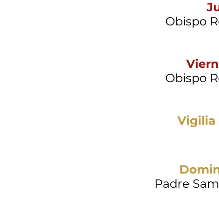
J
Obispo R
Viern
Obispo R
Vigili
Domin
Padre Samm