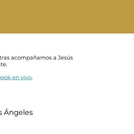
entras acompañamos a Jesús
te.
ook en vivo
.
s Ángeles