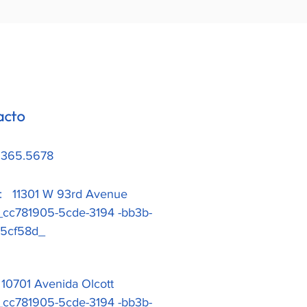
acto
.365.5678
a: 11301 W 93rd Avenue
1905-5cde-3194 -bb3b-
ad5cf58d_
: 10701 Avenida Olcott
1905-5cde-3194 -bb3b-