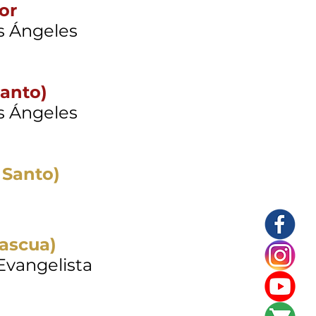
or
s Ángeles
Santo)
s Ángeles
 Santo)
ascua)
Evangelista