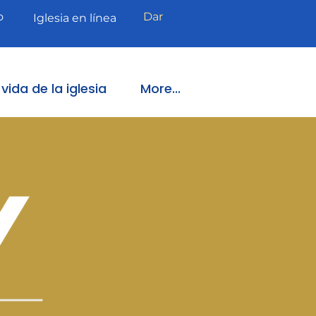
o
Dar
Iglesia en línea
vida de la iglesia
More...