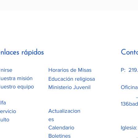
nlaces rápidos
Cont
nirse
Horarios de Misas
P: 219
uestra misión
Educación religiosa
uestro equipo
Ministerio Juvenil
Oficin
_cc78
lfa
136b
Actualizacion
ervicio
es
ulto
Calendario
Iglesia
Boletines
_cc78