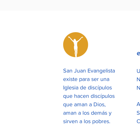
e
San Juan Evangelista
U
existe para ser una
N
Iglesia de discípulos
N
que hacen discípulos
A
que aman a Dios,
aman a los demás y
S
sirven a los pobres.
C