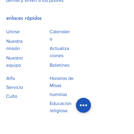
Memonts
demás y sirven a los pobres.
We are His
05/12/2019
http://bit.ly/2WXMXFE
People
enlaces rápidos
Unirse
Do You Love
Calendari
05/05/2019
http://bit.ly/2J39ozy
o
Me?
Nuestra
misión
Actualiza
ciones
Nuestro
equipo
Boletines
Alfa
Horarios de
Misas
Servicio
homilías
Culto
Educación
religiosa
Ministerio Juvenil