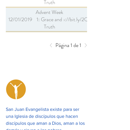
Truth
Advent Week
12/01/2019
1: Grace and
http://bit.ly/2Q1Tp8e
Truth
Parents and
08/18/2019
http://bit.ly/2m157oa
Página 1 de 1
Children
07/14/2019
http://bit.ly/2kRGPNo
Living as
06/30/2019
http://bit.ly/2JlofXi
Disciples
Life's Two
San Juan Evangelista existe para ser
Most
05/26/2019
http://bit.ly/2Fu5DSN
una Iglesia de discípulos que hacen
Important
discípulos que aman a Dios, aman a los