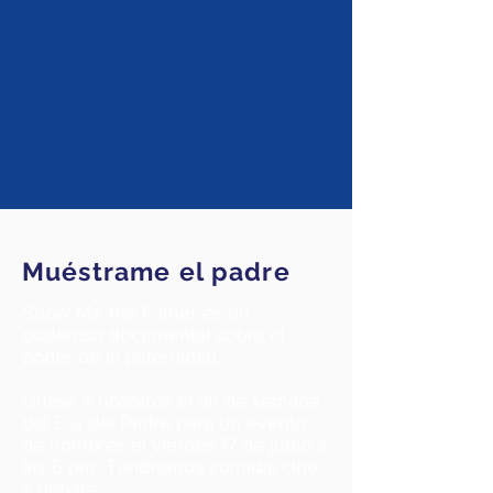
Muéstrame el padre
Show Me the Father es un
poderoso documental sobre el
poder de la paternidad.
Únase a nosotros el fin de semana
del Día del Padre para un evento
de hombres el viernes 17 de junio a
las 6 pm. Tendremos comida, cine
y debate.